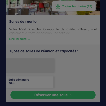
Toutes les photos (27)
Salles de réunion
Votre hôtel 3 étoiles Campanile de Château-Thierry met
également à votre disposition une salle de...
Lire la suite
Types de salles de réunion et capacités :
Salle
Disposition
Salle
Lumière
Théâtre
de
Banquet
Cocktail
en
de
Cabaret
naturelle
classe
U
conférence
Salle séminaire
25
20
25
25
20
20
25
Oui
50m²
personnes
personnes
personnes
personnes
personnes
personnes
personnes
Réserver une salle