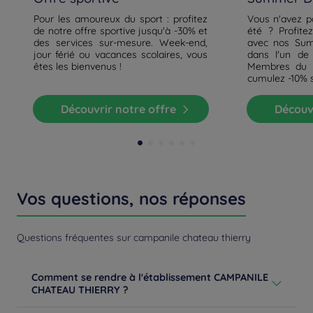
Pour les amoureux du sport : profitez
Vous n'avez p
de notre offre sportive jusqu'à -30% et
été ? Profite
des services sur-mesure. Week-end,
avec nos Sum
jour férié ou vacances scolaires, vous
dans l'un de
êtes les bienvenus !
Membres du p
cumulez -10% 
Découvrir notre offre
Découv
Vos questions, nos réponses
Questions fréquentes sur campanile chateau thierry
Comment se rendre à l'établissement CAMPANILE
CHATEAU THIERRY ?
De Paris/Metz : prendre l'autoroute A4 sortie Château-