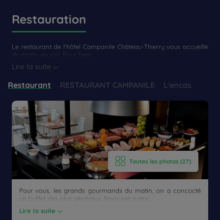
Restauration
Le restaurant de l'hôtel Campanile Château-Thierry vous accueille
du matin au soir. Pour bien...
Lire la suite
Restaurant
RESTAURANT CAMPANILE
L'encas
Toutes les photos (27)
Pour vous, les grands gourmands du matin, on a concocté
un buffet des plus généreux. Savourez notre...
Lire la suite