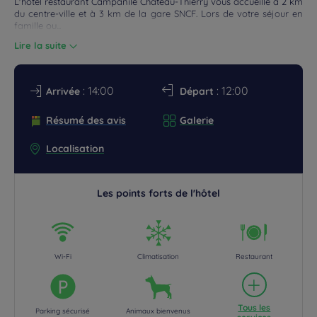
L'hôtel restaurant Campanile Château-Thierry vous accueille à 2 km
du centre-ville et à 3 km de la gare SNCF. Lors de votre séjour en
ROMOS
famille ou...
Lire la suite
: 14:00
: 12:00
Arrivée
Départ
Résumé des avis
Galerie
Localisation
Les points forts de l'hôtel
Wi-Fi
Climatisation
Restaurant
Tous les
Parking sécurisé
Animaux bienvenus