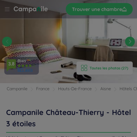
Trouver une chambre
S’inscrire
r
LE
AU
Y
'HÔTEL
AMBRES
Bien
3.8
Toutes les photos (27)
821 avis
IPEMENTS
AVIS
Campanile
France
Hauts-De-France
Aisne
Hôtels C
AURATION
Campanile Château-Thierry - Hôtel
 LOCALISATION
3 étoiles
UNIONS