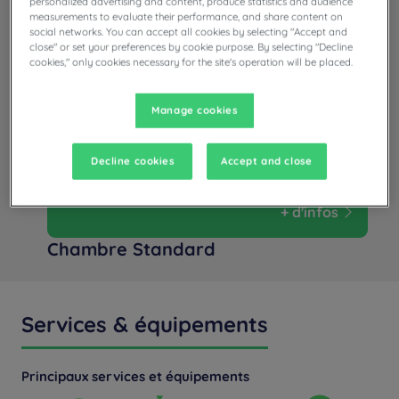
personalized advertising and content, produce statistics and audience
measurements to evaluate their performance, and share content on
social networks. You can accept all cookies by selecting "Accept and
close" or set your preferences by cookie purpose. By selecting "Decline
cookies," only cookies necessary for the site's operation will be placed.
Manage cookies
Decline cookies
Accept and close
+ d'infos
Chambre Standard
Services & équipements
Principaux services et équipements